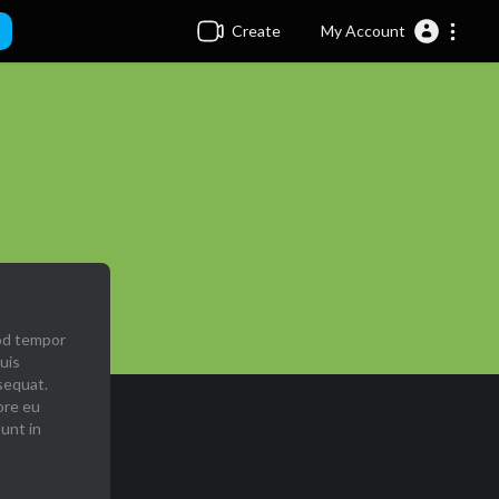
Create
My Account
mod tempor
uis
sequat.
ore eu
sunt in