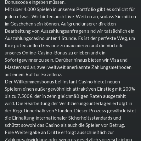
Bonuscode eingeben müssen.
Mit über 4.000 Spielen in unserem Portfolio gibt es schlicht für
jeden etwas. Wir bieten auch Live-Wetten an, sodass Sie mitten
im Geschehen sein können. Aufgrund unserer direkten
Bearbeitung von Auszahlungsanfragen sind wir tatsächlich ein
Auszahlungscasino unter 1 Stunde. Es ist der perfekte Weg, um
Ihre potenziellen Gewinne zu maximieren und die Vorteile
unseres Online-Casino-Bonus zu erleben und ein
Sofortgewinner zu sein. Darüber hinaus bieten wir Visa und
Mastercard an, zwei weltweit anerkannte Zahlungsmethoden
mit einem Ruf für Exzellenz.
Der Willkommensbonus bei Instant Casino bietet neuen
Spielern einen außergewöhnlich attraktiven Einstieg mit 200%
bis zu 7.500€, der in zehn gleichmäßigen Raten ausgezahlt
wird. Die Bearbeitung der Verifizierungsunterlagen erfolgt in
der Regel innerhalb von Stunden. Dieser Prozess gewährleistet
die Einhaltung internationaler Sicherheitsstandards und
schützt sowohl das Casino als auch die Spieler vor Betrug.
Eine Weitergabe an Dritte erfolgt ausschließlich zur
Zahlungsabwicklung oder wenn es gesetzlich vorgeschrieben