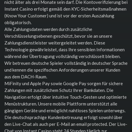
nicht älter als drei Monate sein darf. Die Kontoverifizierung bei
Instant Casino erfolgt gemäß den KYC-Sicherheitsmaßnahmen
(Know Your Customer) und ist vor der ersten Auszahlung
obligatorisch.
Alle Zahlungsdaten werden durch zusätzliche
Verschlüsselungsebenen geschützt, bevor sie an unsere
Zahlungsdienstleister weitergeleitet werden. Diese
Technologie gewährleistet, dass Ihre sensiblen Informationen
während der Übertragung vollständig verschlüsselt bleiben.
Wir betreuen deutsche Spieler vollständig in deutscher Sprache
und kennen die spezifischen Anforderungen unserer Kunden
aus dem DACH-Raum.
MiFinity und Apple Pay sowie Google Pay sorgen für sichere
Zahlungen mit zusätzlichem Schutz Ihrer Bankdaten. Die
Navigation erfolgt über intuitive Touch-Gesten und optimierte
Menüstrukturen. Unsere mobile Plattform unterstützt alle
gängigen Geräte und ermöglicht nahtloses Spielen unterwegs.
Die deutschsprachige Kundenbetreuung erfolgt sowohl über
den Live-Chat als auch per E-Mail an email protected. Der Live-
Chat von Instant Casino steht 24 Stunden täglich zur