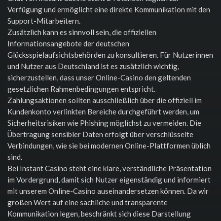
Verfügung und ermöglicht eine direkte Kommunikation mit den
Support-Mitarbeitern.
Zusätzlich kann es sinnvoll sein, die offiziellen
Informationsangebote der deutschen
Glücksspielaufsichtsbehörden zu konsultieren. Für Nutzerinnen
und Nutzer aus Deutschland ist es zusätzlich wichtig,
sicherzustellen, dass unser Online-Casino den geltenden
gesetzlichen Rahmenbedingungen entspricht.
Zahlungsaktionen sollten ausschließlich über die offiziell im
Kundenkonto verlinkten Bereiche durchgeführt werden, um
Sicherheitsrisiken wie Phishing möglichst zu vermeiden. Die
Übertragung sensibler Daten erfolgt über verschlüsselte
Verbindungen, wie sie bei modernen Online-Plattformen üblich
sind.
Bei Instant Casino steht eine klare, verständliche Präsentation
im Vordergrund, damit sich Nutzer eigenständig und informiert
mit unserem Online-Casino auseinandersetzen können. Da wir
großen Wert auf eine sachliche und transparente
Kommunikation legen, beschränkt sich diese Darstellung