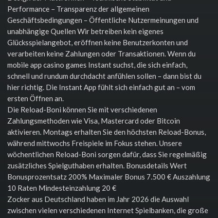
Performance – Transparenz der allgemeinen
Geschäftsbedingungen – Öffentliche Nutzermeinungen und
unabhängige Quellen Wir betreiben kein eigenes
Glücksspielangebot, eröffnen keine Benutzerkonten und
verarbeiten keine Zahlungen oder Transaktionen. Wenn du
mobile app casino games Instant suchst, die sich einfach,
schnell und rundum durchdacht anfühlen sollen – dann bist du
hier richtig. Die Instant App fühlt sich einfach gut an – vom
ersten Öffnen an.
Die Reload-Boni können Sie mit verschiedenen
Zahlungsmethoden wie Visa, Mastercard oder Bitcoin
aktivieren. Montags erhalten Sie den höchsten Reload-Bonus,
während mittwochs Freispiele im Fokus stehen. Unsere
wöchentlichen Reload-Boni sorgen dafür, dass Sie regelmäßig
zusätzliches Spielguthaben erhalten. Bonusdetails Wert
Bonusprozentsatz 200% Maximaler Bonus 7.500 € Auszahlung
10 Raten Mindesteinzahlung 20 €
Zocker aus Deutschland haben im Jahr 2026 die Auswahl
zwischen vielen verschiedenen Internet Spielbanken, die große