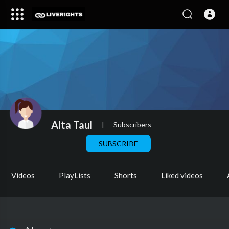
Alta Taul
|
Subscribers
SUBSCRIBE
Videos
PlayLists
Shorts
Liked videos